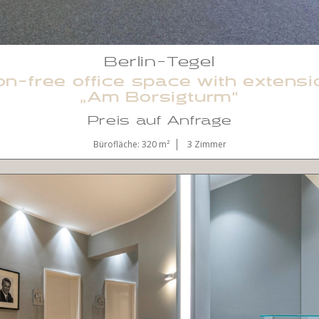
Berlin-Tegel
-free office space with extensi
„Am Borsigturm“
Preis auf Anfrage
Bürofläche: 320 m²
3 Zimmer