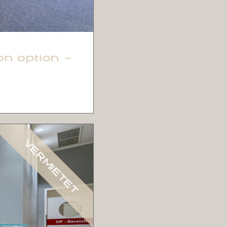
on option –
VERMIETET