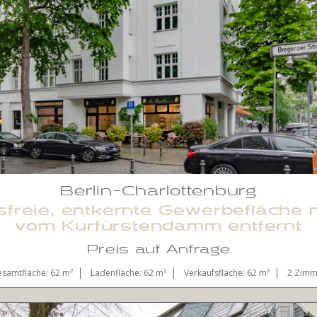
Berlin-Charlottenburg
sfreie, entkernte Gewerbefläche
vom Kurfürstendamm entfernt
Preis auf Anfrage
samtfläche: 62 m²
Ladenfläche: 62 m²
Verkaufsfläche: 62 m²
2 Zimm