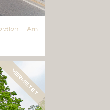
option – Am
VERMIETET