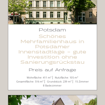
Potsdam
Schönes
Mehrfamilienhaus in
Potsdamer
Innenstadtlage – gute
Investition ohne
Sanierungsrückstau
Preis auf Anfrage
Wohnfläche: 411 m²
Nutzfläche: 105 m²
Gesamtfläche: 516 m²
Grundstück: 239 m²
15 Zimmer
8 Badezimmer