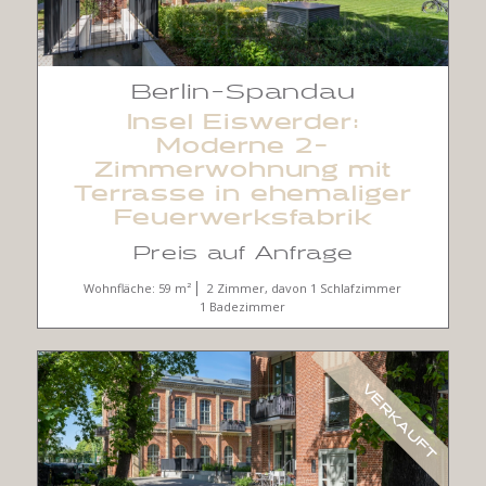
Berlin-Spandau
Insel Eiswerder:
Moderne 2-
Zimmerwohnung mit
Terrasse in ehemaliger
Feuerwerksfabrik
Preis auf Anfrage
Wohnfläche: 59 m²
2 Zimmer, davon 1 Schlafzimmer
1 Badezimmer
VERKAUFT