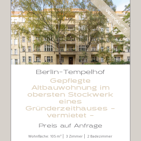
VERKAUFT
Berlin-Tempelhof
Gepflegte
Altbauwohnung im
obersten Stockwerk
eines
Gründerzeithauses –
vermietet –
Preis auf Anfrage
Wohnfläche: 105 m²
3 Zimmer
2 Badezimmer