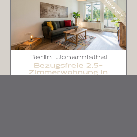
VERKAUFT
Berlin-Johannisthal
Bezugsfreie 2,5-
Zimmerwohnung in
neuwertigem Zustand
und grünem Südwest-
Balkon
Preis auf Anfrage
Wohnfläche: 57 m²
2,5 Zimmer
1 Badezimmer