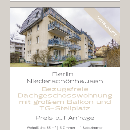
VERKAUFT
Berlin-
Niederschönhausen
Bezugsfreie
Dachgeschosswohnung
mit großem Balkon und
TG-Stellplatz
Preis auf Anfrage
Wohnfläche: 85 m²
3 Zimmer
1 Badezimmer