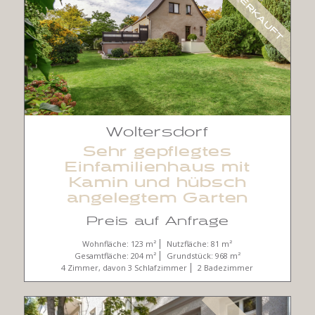
VERKAUFT
Woltersdorf
Sehr gepflegtes
Einfamilienhaus mit
Kamin und hübsch
angelegtem Garten
Preis auf Anfrage
Wohnfläche: 123 m²
Nutzfläche: 81 m²
Gesamtfläche: 204 m²
Grundstück: 968 m²
4 Zimmer, davon 3 Schlafzimmer
2 Badezimmer